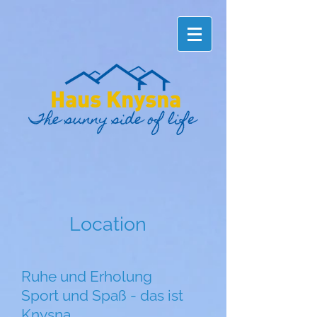
Location
Ruhe und Erholung
Sport und Spaß - das ist
Knysna.