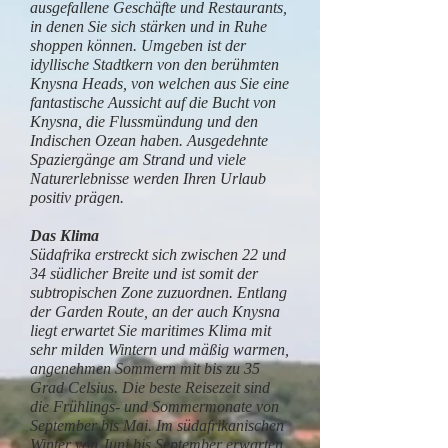
ausgefallene Geschäfte und Restaurants,
in denen Sie sich stärken und in Ruhe
shoppen können. Umgeben ist der
idyllische Stadtkern von den berühmten
Knysna Heads, von welchen aus Sie eine
fantastische Aussicht auf die Bucht von
Knysna, die Flussmündung und den
Indischen Ozean haben. Ausgedehnte
Spaziergänge am Strand und viele
Naturerlebnisse werden Ihren Urlaub
positiv prägen.
Das Klima
Südafrika erstreckt sich zwischen 22 und
34 südlicher Breite und ist somit der
subtropischen Zone zuzuordnen. Entlang
der Garden Route, an der auch Knysna
liegt erwartet Sie maritimes Klima mit
sehr milden Wintern und mäßig warmen,
angenehmen Sommern mit bis zu 35
Grad Celsius. Die beste Reisezeit sind
die Frühlings- und Sommermonate von
September bis Mai. Im südafrikanischen
Winter von Juni bis September erwarten